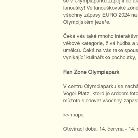
se v Olympiaparku zapojili do akc
fanoušky! Ve fanouškovské zóně
všechny zápasy EURO 2024 na 
Olympijském jezeře.
Čeká vás také mnoho interaktiv
věkové kategorie, živá hudba a 
umělců. Čeká na vás také spoust
vynikající kulinářské pochoutky,
Fan Zone Olympiapark
V centru Olympiaparku se nach
Vogel-Platz, které je srdcem fo
můžete sledovat všechny zápas
>>
mapa
Otevírací doba: 14. června - 14.