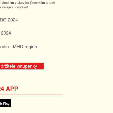
inárodním vlakovým jízdenkám a také
 veřejnou dopravu!
EURO 2024
 2024
hodin - MHD region
držitele vstupenky
24 APP