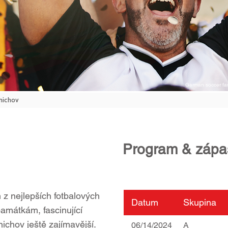
German soccer fan
nichov
Program & zápa
z nejlepších fotbalových
Datum
Skupina
amátkám, fascinující
ichov ještě zajímavější.
06/14/2024
A