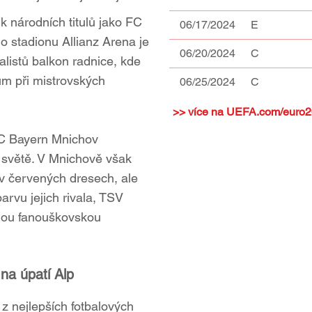
ik národních titulů jako FC
06/17/2024
E
 stadionu Allianz Arena je
06/20/2024
C
listů balkon radnice, kde
ům při mistrovských
06/25/2024
C
>> více na UEFA.com/euro
FC Bayern Mnichov
 světě. V Mnichově však
v červených dresech, ale
arvu jejich rivala, TSV
tnou fanouškovskou
na úpatí Alp
z nejlepších fotbalových