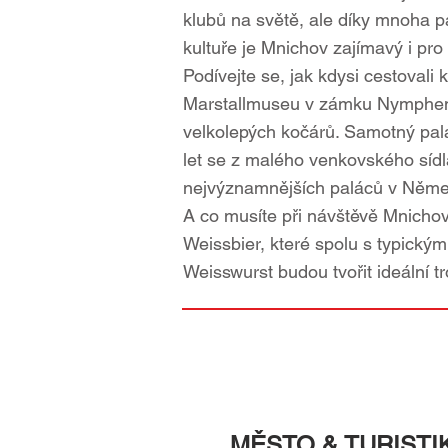
klubů na světě, ale díky mnoha p
kultuře je Mnichov zajímavý i pro t
Podívejte se, jak kdysi cestovali 
Marstallmuseu v zámku Nymphen
velkolepých kočárů. Samotný pal
let se z malého venkovského sídla
nejvýznamnějších paláců v Něme
A co musíte při návštěvě Mnichov
Weissbier, které spolu s typický
Weisswurst budou tvořit ideální tro
MĚSTO & TURISTI