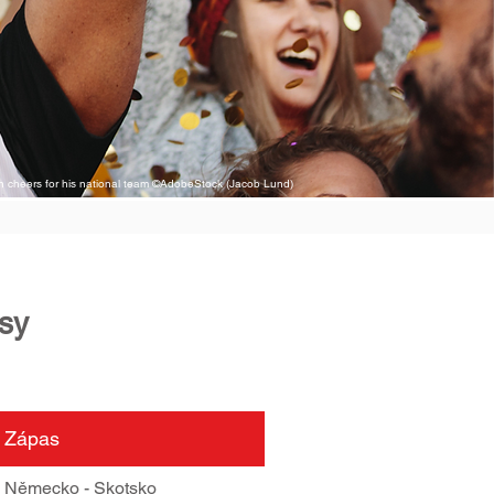
 cheers for his national team ©AdobeStock (Jacob Lund)
sy
Zápas
Německo - Skotsko