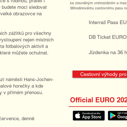
e s rodinou, přáteli i
ke zlevněným vnitrostátním a mez
 budete moci sledovat
36hodinovému cestovnímu pasu na
velké obrazovce na
Interrail Pass 
ních zážitků pro všechny
DB Ticket EURO
vystoupení nejen místních
a fotbalových aktivit a
Jízdenka na 36 
 které můžete ochutnat.
Cestovní výhody pro 
ází náměstí Hans-Jochen-
tbalové horečky a kde
y v přímém přenosu.
Official EURO 20
 července, denně