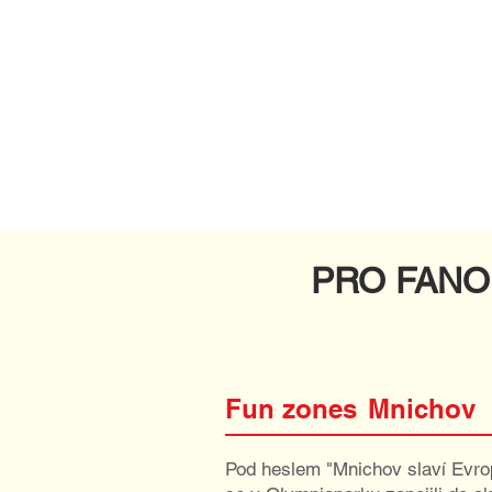
PRO FAN
Fun zones
Mnichov
Pod heslem "Mnichov slaví Evrop