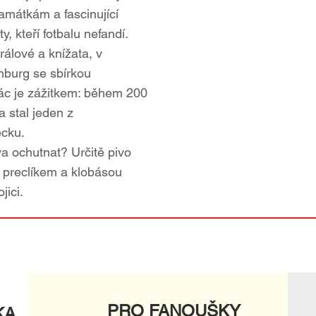
amátkám a fascinující
y, kteří fotbalu nefandí.
králové a knížata, v
burg se sbírkou
ác je zážitkem: během 200
 stal jeden z
cku.
a ochutnat? Určitě pivo
m preclíkem a klobásou
jici.
PRO FANOUŠKY
KA