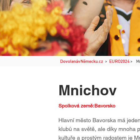
DovolenávNěmecku.cz
>
EURO2024
>
M
Mnichov
Spolková země:
Bavorsko
Hlavní město Bavorska má jeden 
klubů na světě, ale díky mnoha p
kultuře a prostým radostem je Mn