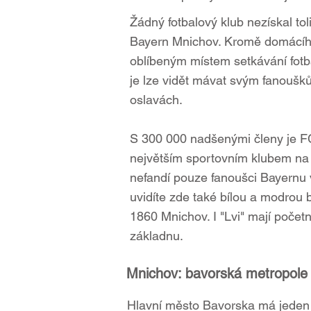
Žádný fotbalový klub nezískal tol
Bayern Mnichov. Kromě domácího
oblíbeným místem setkávání fotba
je lze vidět mávat svým fanoušk
oslavách.
S 300 000 nadšenými členy je 
největším sportovním klubem na
nefandí pouze fanoušci Bayernu 
uvidíte zde také bílou a modrou b
1860 Mnichov. I "Lvi" mají poče
základnu.
Mnichov: bavorská metropole 
Hlavní město Bavorska má jeden 