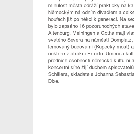
minulost města odráží prakticky na k
Německým národním divadlem a celkem
houfech již po několik generací. Na 
bylo zapsáno 16 pozoruhodných staveb
Altenburg, Meiningen a Gotha mají vla
svatého Severa na náměstí Domplatz, 
lemovaný budovami (Kupecký most) a d
některé z atrakcí Erfurtu. Umění a ku
předních osobností německé kulturní a 
koncertní síně žijí duchem spisovate
Schillera, skladatele Johanna Sebast
Dixe.