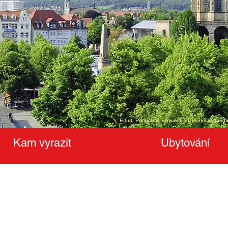
Erfurt: Panoramic view with St. Mary's Cathe
Kam vyrazit
Ubytování