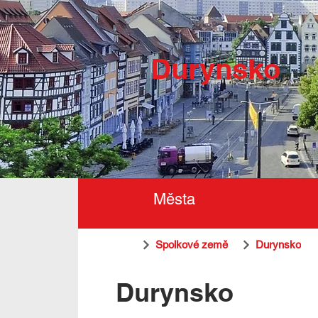
Durynsko
Města
Spolkové země
Durynsko
Durynsko