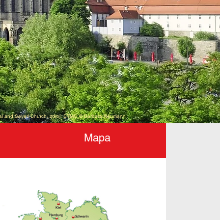
dral and Severi Church, zdroj: ETMG © Barbara Neumann
Mapa