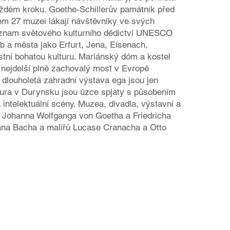
aždém kroku. Goethe-Schillerův památník před
 27 muzeí lákají návštěvníky ve svých
seznam světového kulturního dědictví UNESCO
 a města jako Erfurt, Jena, Eisenach,
stní bohatou kulturu. Mariánský dóm a kostel
nejdelší plně zachovalý most v Evropě
louholetá zahradní výstava ega jsou jen
ltura v Durynsku jsou úzce spjaty s působením
intelektuální scény. Muzea, divadla, výstavní a
lů Johanna Wolfganga von Goetha a Friedricha
iana Bacha a malířů Lucase Cranacha a Otto