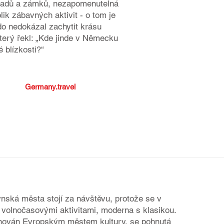
hradů a zámků, nezapomenutelná
lik zábavných aktivit - o tom je
o nedokázal zachytit krásu
terý řekl: „Kde jinde v Německu
é blízkosti?“
Germany.travel
ynská města stojí za návštěvu, protože se v
 s volnočasovými aktivitami, moderna s klasikou.
enován Evropským městem kultury, se pohnutá