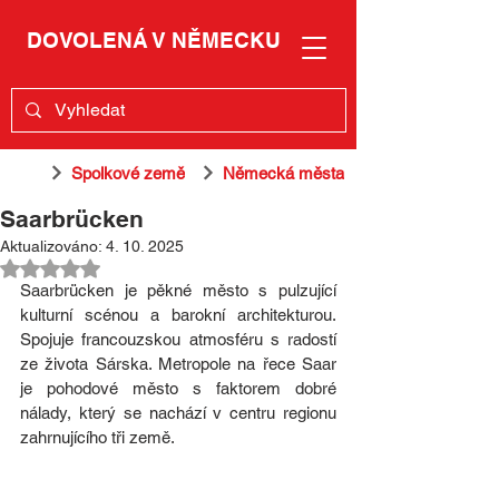
DOVOLENÁ V NĚMECKU
Spolkové země
Německá města
Saarbrücken
Aktualizováno:
4. 10. 2025
Hodnoceno NaN z 5 hvězdiček.
Saarbrücken je pěkné město s pulzující 
kulturní scénou a barokní architekturou. 
Spojuje francouzskou atmosféru s radostí 
ze života Sárska. Metropole na řece Saar 
je pohodové město s faktorem dobré 
nálady, který se nachází v centru regionu 
zahrnujícího tři země.