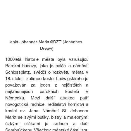
ankt-Johanner-Markt ©DZT (Johannes 
Dreuw)
1000letá historie města byla vzrušující. 
Barokní budovy, jako je palác a náměstí 
Schlossplatz, svědčí o rozkvětu města v 
18. století, zatímco kostel Ludwigskirche je 
považován za jeden z nejčistších a 
nejkrásnějších barokních kostelů v 
Německu. Mezi další atrakce patří 
novogotická radnice, ředitelství hornictví a 
kostel sv. Jana. Náměstí St. Johanner 
Markt se svými butiky, bistry a malebnými 
úzkými uličkami je srdcem a duší 
Saarbrückenu. Všechny městské části jsou 