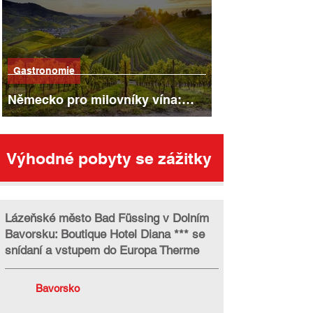
Gastronomie
Německo pro milovníky vína:
nejkrásnější vinařské oblasti,
stezky a města
Výhodné pobyty se zážitky
Lázeňské město Bad Füssing v Dolním
Bavorsku: Boutique Hotel Diana *** se
snídaní a vstupem do Europa Therme
Bavorsko