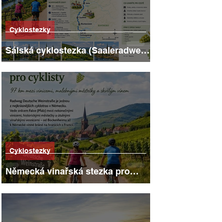
Cyklostezky
Sálská cyklostezka (Saaleradweg):
403 kilometrů hradů, vinic a
říčních scenérií
Cyklostezky
Německá vinařská stezka pro
cyklisty