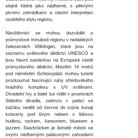
stejně klidné jako nádherné, s pěknými 
pivními zahrádkami a vlastní interpretací 
osobitého stylu regionu.
Návštěvníci se mohou dozvědět o 
průmyslové minulosti regionu v nedalekých 
železárnách Völklingen, které jsou na 
seznamu světového dědictví UNESCO a 
jsou hlavní zastávkou na Evropské cestě 
průmyslového dědictví. Mezitím 14 metrů 
pod náměstím Schlossplatz mohou turisté 
prozkoumat fascinující ruiny středověkého 
hradního komplexu s UV svítilnami. 
Divadelní hry a balet lze vidět v prostorách 
Státního divadla, zatímco v paláci se 
každou neděli od června do srpna konají 
koncerty pod širým nebem s lidovou 
hudbou, rockem, šansonem, bluesem a 
jazzem. Saarbrücken je listnaté město se 
svými nádhernými palácovými zahradami 