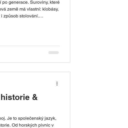
í po generace. Suroviny, které
vá země má vlastní: klobásy,
 i způsob stolování.
 trochu jako přepínání mezi
a jihu voní Alpy a máslo, na
ě víno a Francie, na východě
í kuchyně. Kulinářská mapa
rmy v jednotlivých
kuchyně není jen kl
historie &
j. Je to společenský jazyk,
istorie. Od horských pivnic v