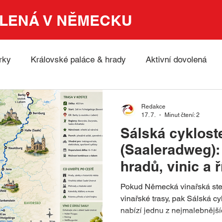
LENÁ V NĚMECKU
rky
Královské paláce & hrady
Aktivní dovolená
Nature
UNESCO
Města, kultura a tradice
Muz
Redakce
17. 7.
Minut čtení: 2
Sálská cyklost
da a hory
Advent & Vánoční trhy Německo
Pěší tra
(Saaleradweg):
hradů, vinic a 
astian Bach
Významné akce v Německu
Německá 
Pokud Německá vinařská stez
vinařské trasy, pak Sálská c
nabízí jednu z nejmalebnějšíc
žitelná dovolená