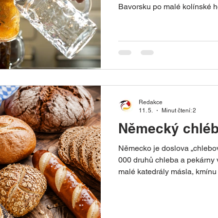
Bavorsku po malé kolínské ho
neuvěřitelnou pestrostí stylů 
načepované z sudu, zdroj: 
TKS © Andreas Hub Zajímav
Německo má více než 1 500 pi
značek piv. Průměrný Němec 
piva ročně. Největší koncent
Redakce
11. 5.
Minut čtení: 2
Německý chléb
Německo je doslova „chlebová
000 druhů chleba a pekárny 
malé katedrály másla, kmínu
pečivo, ilustrační obrázek Ně
zapsána na seznam nehmotné
UNESCO. Pekárny tu nejsou 