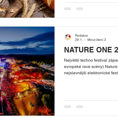
každodenní kultury. Ranní ná
skoro malý společenský ritu
Redakce
29. 1.
Minut čtení: 2
NATURE ONE 2
Největší techno festival zá
evropské rave scény) Nature 
nejslavnější elektronické fes
promění bývalou raketovou 
gigantické taneční město s d
tisíc lidí. Letecký pohled na 
DZT & Nature One Termín 
července – 2. srpna 2026 (čtvrtek–ne
Pydna, Kastellaun (Rheinland