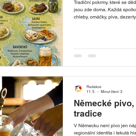
Tradiční pokrmy, které se děd
jsou zde doma. Každá spolko
chleby, omáčky, piva, dezerty
Cestování po Německu je tak
různými kuchyněmi Evropy. N
severu moře a ryby, na západ
staré recepty a hutná domác
Německa Tradiční jídla a pok
spolkových zemích Německá 
Redakce
11. 5.
Minut čtení: 3
Německé pivo, 
tradice
V Německu není pivo jen nápo
regionální identita i tekutá h