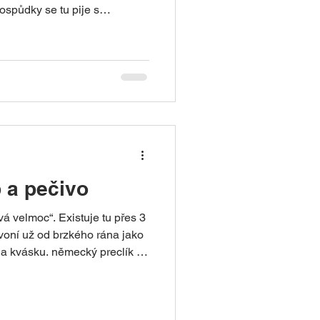
spůdky se tu pije s
a tradic. Pivní zážitek: čerstvě
FrankenTourismus/Bamberg
osti o německém pivu
vovarů a několik tisíc
vypije kolem 90–100 litrů
race pivovarů je v Bavor
 a pečivo
 velmoc“. Existuje tu přes 3
voní už od brzkého rána jako
 a kvásku. německý preclík a
mecká „Brotkultur“ byla
ho kulturního dědictví
jen obchody, ale součást