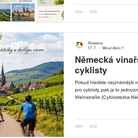
Německu. Na více než 403 ki
Saaly od jejího pramene ve F
Labem u Barby a propojuje 
Anhaltsko. Stezka je součás
D-Route 11 a je velmi dobře 
snadno kombinovat s vlakov
Redakce
17. 7.
Minut čtení: 1
Německá vinař
cyklisty
Pokud hledáte nejznámější 
pro cyklisty, pak je to jed
Weinstraße (Cyklostezka Ně
oblasti Falc (Pfalz). Základn
km Trasa: Bockenheim → Sc
opačně) Převýšení: cca 800 a
dny podle tempa Dostupnost:
s regionálními vlaky. Německ