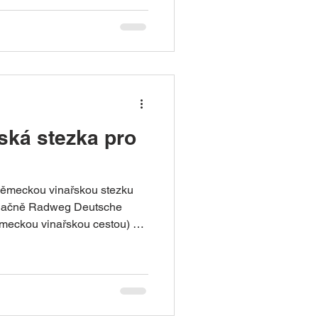
lometrech sleduje tok řeky
ichtelgebirge až po soutok s
Bavorsko, Durynsko a Sasko-
tí německé dálkové cyklotrasy
značená. Celou trasu lze
ou dopravou, takže nen
ská stezka pro
německou vinařskou stezku
noznačně Radweg Deutsche
meckou vinařskou cestou) v
í informace Délka: přibližně 97
hweigen-Rechtenbach (nebo
ž 1 000 m Doba jízdy: 1 až 3
 většinu trasy lze kombinovat
á vinařská stezka pro cyklisty