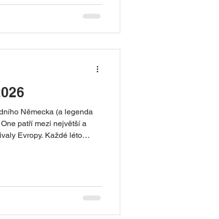
kup čerstvých Brötchen je
ál. Nejznámější německé
chleby Brot (tmavý kváskový chléb) Hustý, aromatický
026
padního Německa (a legenda
One patří mezi největší a
tivaly Evropy. Každé léto
základnu v Hunsrücku v
esítkami scén a desítkami
večerní Nature One, zdroj:
NATURE ONE 2026 30.
děle) Raketenbasis
-Pfalz) čtvrtek: zahájení & p