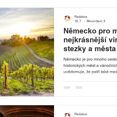
Nejkrásnější úseky Bocken
Redakce
16. 7.
Minut čtení: 3
Německo pro mi
nejkrásnější vi
stezky a města
Německo je pro mnoho cesto
historických měst a vánočníc
uvědomuje, že patří také me
destinace Evropy. Více než sto
oficiálních vinařských oblastí
stovky vinařských slavností v
dovolenou, která spojuje gastr
aktivní odpočinek. Ať už se 
Mosely, na slunné svahy Fal
Redakce