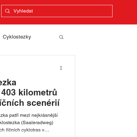
Cyklostezky
ea
ezka
sy
Zážitky
 403 kilometrů
říčních scenérií
pohádková stezka
ka patří mezi nejkrásnější
yklostezka (Saaleradweg)
h říčních cyklotras v