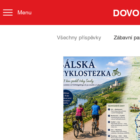
DOVO
Menu
Všechny příspěvky
Zábavní pa
Lázně
Embrace German 
TOP 100 Německa
Příro
Gastronomie
Johann Seb
Cestování za hudbou
Udr