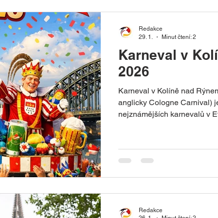
Redakce
29. 1.
Minut čtení: 2
Karneval v Ko
2026
Karneval v Kolíně nad Rýne
anglicky Cologne Carnival) j
nejznámějších karnevalů v Ev
slavnost, která každoročně v
středou a přiláká miliony náv
klíčovým symbolem místní kul
Kolín nad Rýnem, Německo O
Popeleční středa Vrchol: „Tlu
středa“ Hlavní událost: Pondě
Redakce