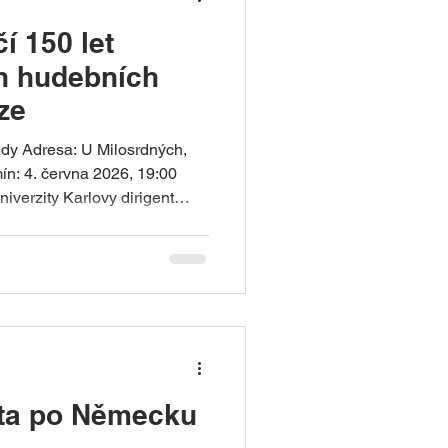
í 150 let
h hudebních
ze
udy Adresa: U Milosrdných,
n: 4. června 2026, 19:00
niverzity Karlovy dirigent
d Wagner: Siegfried Idyll J.
stí)
sta po Německu