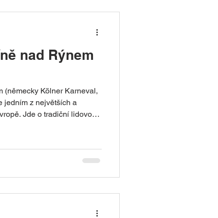
líně nad Rýnem
m (německy Kölner Karneval,
e jedním z největších a
ropě. Jde o tradiční lidovou
rcholí v týdnu před Popeleční
štěvníků. Kolínský karneval je
tury a identitou města. Místo:
bdobí: 11. listopadu –
stý čtvrtek“ až „Popeleční
lní pr