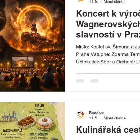
11. 5.
Minut čtení: 1
Koncert k výroč
Wagnerovskýc
slavností v Pra
Místo: Kostel sv. Šimona a J
Praha Vstupné: Zdarma Termí
Účinkující: Sbor a Orchestr U
Haig Utidjian Program: Richar
S. Bach: Mše h-moll (výběr čá
Redakce
11. 5.
Minut čtení: 4
Kulinářská ce