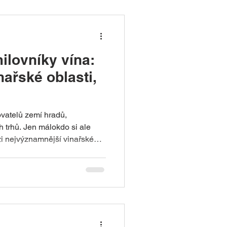
heim → Bad Dü
lovníky vína:
nařské oblasti,
vatelů zemí hradů,
h trhů. Jen málokdo si ale
zi nejvýznamnější vinařské
 tisíc hektarů vinic, třináct
, tisíce rodinných vinařství a
ytvářejí ideální podmínky pro
onomii, přírodu, historii i
vydáte do romantického údolí
ce n