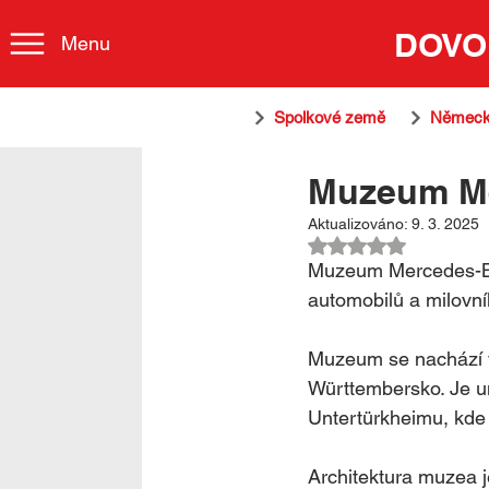
DOVO
Menu
Spolkové země
Německ
Muzeum Me
Aktualizováno:
9. 3. 2025
Hodnoceno NaN z 
Muzeum Mercedes-Ben
automobilů a milovník
Muzeum se nachází v
Württembersko. Je u
Untertürkheimu, kde
Architektura muzea 