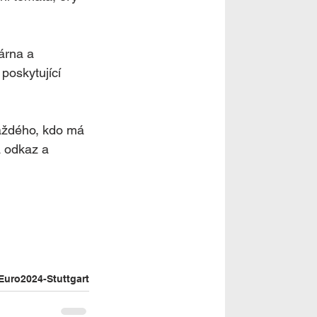
árna a 
poskytující 
aždého, kdo má 
a odkaz a 
Euro2024-Stuttgart