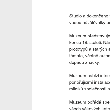
Studio a dokončeno v
vedou návštěvníky pr
Muzeum představuje 
konce 19. století. N
prototypů a starých 
témata, včetně autom
dopadu značky.
Muzeum nabízí interak
ponořujícími instala
milníků společnosti 
Muzeum pořádá speciá
všech věkových kateg