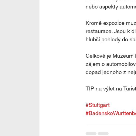
nebo aspekty automob
Kromě expozice muze
restaurace. Jsou k di
hlubší pohledy do sb
Celkově je Muzeum M
zájem o automobilovo
dopad jednoho z nej
TIP na výlet na Turist
#Stuttgart
#BadenskoWurttenb