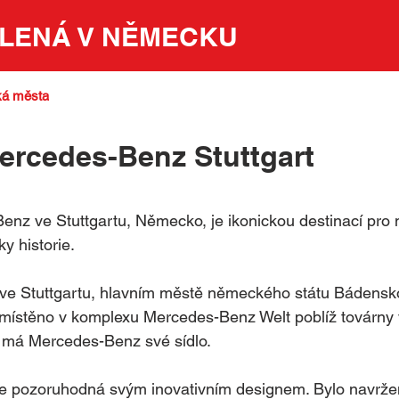
LENÁ V NĚMECKU
á města
rcedes-Benz Stuttgart
5 hvězdiček.
z ve Stuttgartu, Německo, je ikonickou destinací pro
y historie. 
e Stuttgartu, hlavním městě německého státu Bádensk
místěno v komplexu Mercedes-Benz Welt poblíž továrny 
 má Mercedes-Benz své sídlo.
je pozoruhodná svým inovativním designem. Bylo navrže