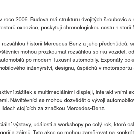
 roce 2006. Budova má strukturu dvojitých šroubovic s 
ostorů expozice, poskytují chronologickou cestu histori
rozsáhlou historii Mercedes-Benz a jeho předchůdců, sa
ávštěvníci mohou prozkoumat rozsáhlou sbírku vozidel, o
automobilů po moderní luxusní automobily. Exponáty pokr
obilového inženýrství, designu, úspěchů v motorsportu a
tivní zážitek s multimediálními displeji, interaktivními e
cemi. Návštěvníci se mohou dozvědět o vývoji automobilo
a lidech stojících za značkou Mercedes-Benz.
lní výstavy, události a workshopy po celý rok, které os
orií a zájmů. Tyto akce se mohou zaměřovat na konkrétn