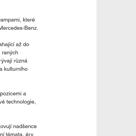
rampami, které 
í Mercedes-Benz.
hající až do 
d raných 
ývají různá 
 kulturního 
xpozicemi a 
vé technologie, 
lovují nadšence 
í témata, éry 