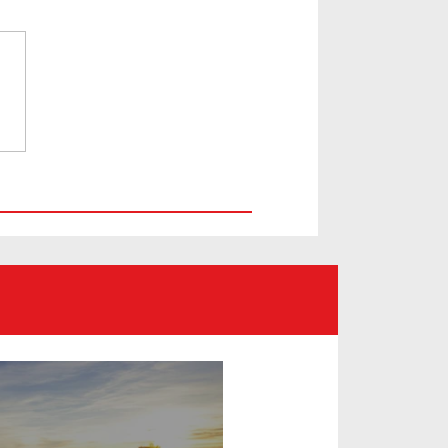
tgart: kombinace
ury a automobilů