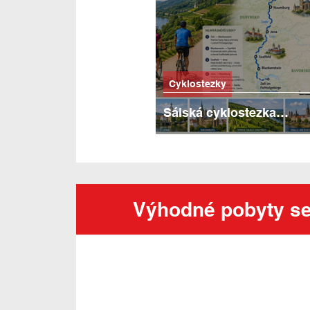
Cyklostezky
Sálská cyklostezka
(Saaleradweg): 403 kilo
hradů, vinic a říčních sc
Výhodné pobyty se