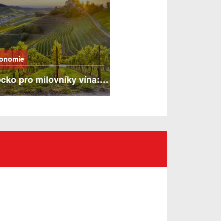
ronomie
ko pro milovníky vína:
ásnější vinařské oblasti,
y a města