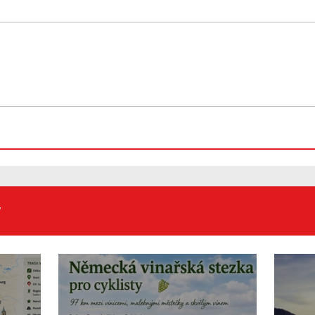
Zámky Augustusburg a
Stut
Falkenlust v Brühlu,
kult
UNESCO
y