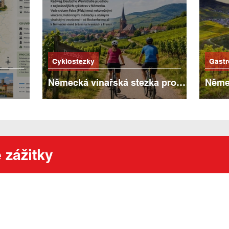
Cyklostezky
Gast
Německá vinařská stezka pro
Němec
metrů
cyklisty
nejkr
enérií
stezk
 zážitky