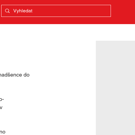
< zpět
 nadšence do 
o-
v 
no 