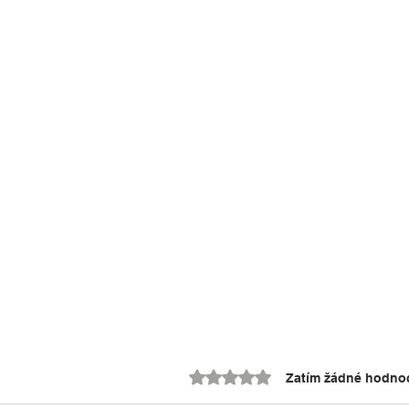
Hodnoceno 0 z 5 hvězdiček.
Zatím žádné hodno