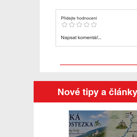
Přidejte hodnocení
Paláce a parky v Postupimi
Napsat komentář...
a Berlíně, UNESCO
Nové tipy a článk