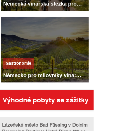
Německá vinařská stezka pro
cyklisty
Gastronomie
Německo pro milovníky vína:
nejkrásnější vinařské oblasti,
stezky a města
Výhodné pobyty se zážitky
Lázeňské město Bad Füssing v Dolním