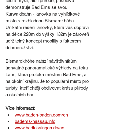
tělu a mysli, ale i přírodě, působivě 
demonstruje Bad Ems se svou 
Kurwaldbahn - lanovka na vyhlídkové 
místo s rozhlednou Bismarckhöhe. 
Unikátní řešení lanovky, která vás dopraví 
na délce 220m do výšky 132m je zároveň 
udržitelný koncept mobility s faktorem 
dobrodružství. 
Bismarckhöhe nabízí návštěvníkům 
úchvatné panoramatické výhledy na řeku 
Lahn, která protéká městem Bad Ems, a 
na okolní krajinu. Je to populární místo pro 
turisty, kteří chtějí obdivovat krásu přírody 
a okolních hor.
Více informací:
www.baden-baden.com/en
badems-nassau.info
www.badkissingen.de/en