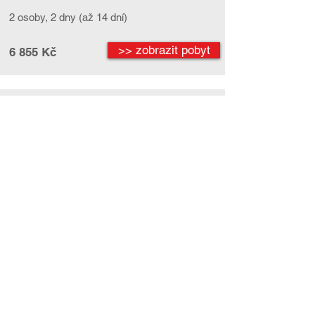
2 osoby, 2 dny (až 14 dní)
>> zobrazit pobyt
6 855 Kč
Hesensko: Hotel an der Therme Bad Orb
přímo propojený s termály + snídaně,
vnitřní a venkovní bazény a sauny
Hesensko