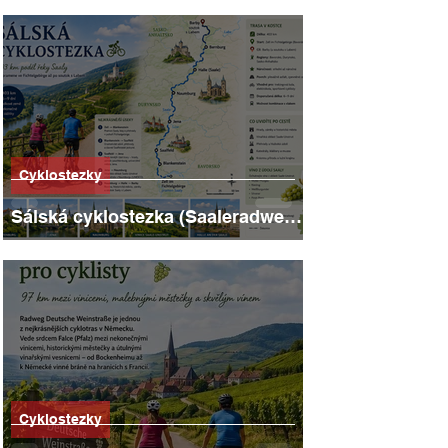
Cyklostezky
Sálská cyklostezka (Saaleradweg):
403 kilometrů hradů, vinic a
říčních scenérií
Cyklostezky