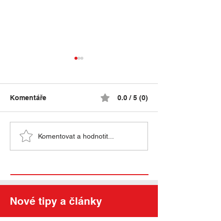
Komentáře
0.0 / 5 (0)
Katedrála Kolín nad
Katedrála v Cá
Komentovat a hodnotit...
Rýnem UNESCO
UNESCO
Nové tipy a články