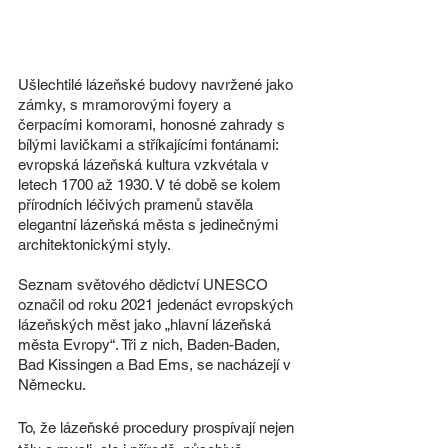
Ušlechtilé lázeňské budovy navržené jako 
zámky, s mramorovými foyery a 
čerpacími komorami, honosné zahrady s 
bílými lavičkami a stříkajícími fontánami: 
evropská lázeňská kultura vzkvétala v 
letech 1700 až 1930. V té době se kolem 
přírodních léčivých pramenů stavěla 
elegantní lázeňská města s jedinečnými 
architektonickými styly. 
Seznam světového dědictví UNESCO 
označil od roku 2021 jedenáct evropských 
lázeňských měst jako „hlavní lázeňská 
města Evropy“. Tři z nich, Baden-Baden, 
Bad Kissingen a Bad Ems, se nacházejí v 
Německu.
To, že lázeňské procedury prospívají nejen 