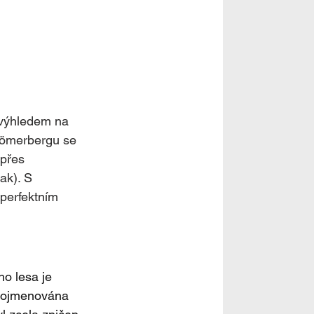
 výhledem na 
Römerbergu se 
přes 
ak). S 
perfektním 
o lesa je 
 pojmenována 