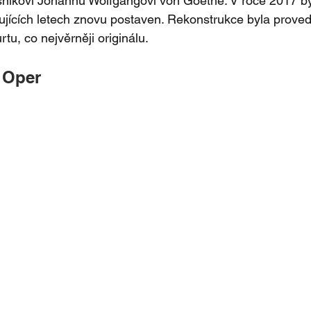
sníkovi Johannu Wolfgangovi von Goethe. V roce 2017 by
ujících letech znovu postaven. Rekonstrukce byla prove
tu, co nejvěrněji originálu.
 Oper