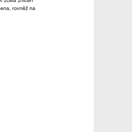
l zcela zničen 
dena, rovněž na 