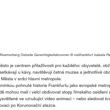
 Roemerberg Ostzeile Gerechtigkeitsbrunnen © visitfrankfurt Isabela Pa
ěsto je centrem přitažlivosti pro každého: obyvatelé, ob
setkávají u kávy, navštěvují četná muzea a jednotlivé obc
 Města v srdci hlavní metropole.
mínkou pohnuté historie Frankfurtu jako evropské metrop
ě mohou malí i velcí obdivovat stopy římského osídlení 
ysvětlené ve vzrušující video animaci – nebo sledovat krá
novaci po Korunovační stezce.