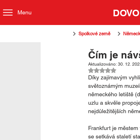
DOVO
Menu
Spolkové země
Německ
Čím je náv
Aktualizováno:
30. 12. 20
Hodnoceno NaN z 
Díky zajímavým vyhl
světoznámým muzeím 
německého letiště (
d
uzlu a skvěle propoj
nejdůležitějších něm
Frankfurt je městem 
se setkává staletí s