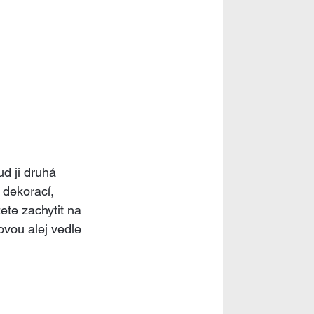
d ji druhá 
 dekorací, 
ete zachytit na 
ovou alej vedle 