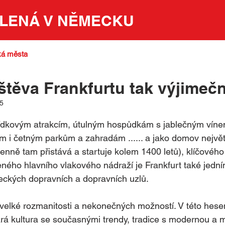
LENÁ V NĚMECKU
á města
štěva Frankfurtu tak výjimeč
25
5 hvězdiček.
ídkovým atrakcím, útulným hospůdkám s jablečným víne
i četným parkům a zahradám ...... a jako domov největ
enně tam přistává a startuje kolem 1400 letů
), klíčového
eného hlavního vlakového nádraží je Frankfurt také jední
eckých dopravních a dopravních uzlů.
velké rozmanitosti a nekonečných možností. V této hese
tará kultura se současnými trendy, tradice s modernou a m