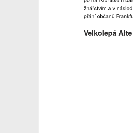
po frankfurtském bá
žhářstvím a v násled
přání občanů Frankfur
Velkolepá Alte