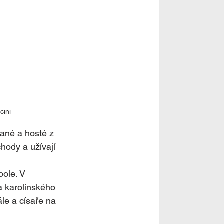
cini
čané a hosté z 
hody a užívají 
ole. V 
a karolínského 
le a císaře na 