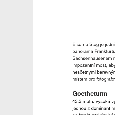
Eiserne Steg je jedn
panorama Frankfurtu
Sachsenhausenem na 
impozantní most, ab
nesčetnými barevným
místem pro fotografo
Goetheturm
43,3 metru vysoká vy
jednou z dominant m