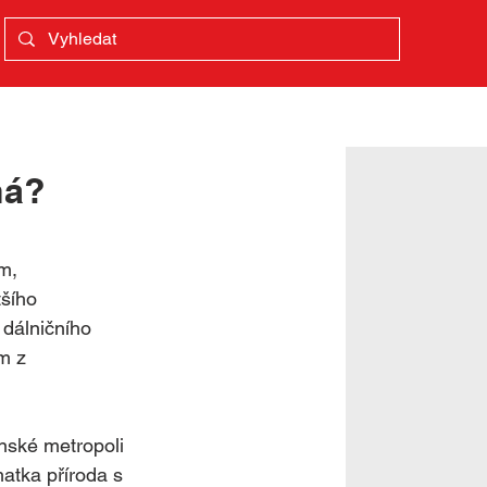
< zpět
ná?
m, 
šího 
 dálničního 
m z 
nské metropoli 
atka příroda s 