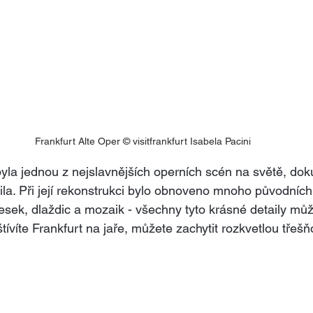
Frankfurt Alte Oper © visitfrankfurt Isabela Pacini
byla jednou z nejslavnějších operních scén na světě, doku
ila. Při její rekonstrukci bylo obnoveno mnoho původních
resek, dlaždic a mozaik - všechny tyto krásné detaily můž
štívíte Frankfurt na jaře, můžete zachytit rozkvetlou třešň