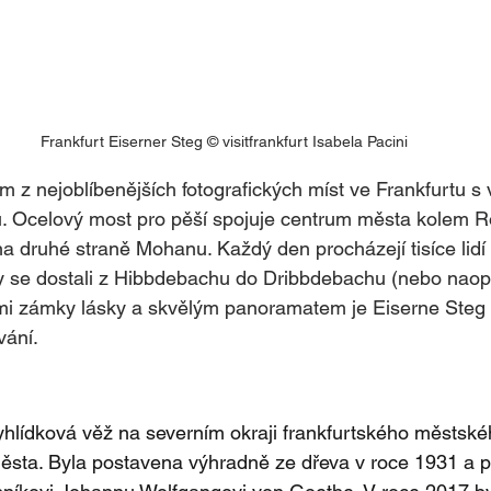
Frankfurt Eiserner Steg © visitfrankfurt Isabela Pacini
ím z nejoblíbenějších fotografických míst ve Frankfurtu s
. Ocelový most pro pěší spojuje centrum města kolem 
druhé straně Mohanu. Každý den procházejí tisíce lidí 
y se dostali z Hibbdebachu do Dribbdebachu (nebo naop
i zámky lásky a skvělým panoramatem je Eiserne Steg 
vání.
hlídková věž na severním okraji frankfurtského městskéh
ěsta. Byla postavena výhradně ze dřeva v roce 1931 a