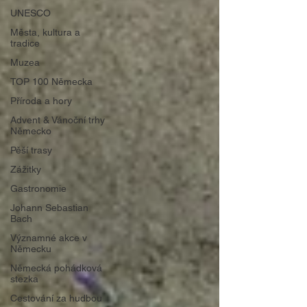
UNESCO
Města, kultura a
tradice
Muzea
TOP 100 Německa
Příroda a hory
Advent & Vánoční trhy
Německo
Pěší trasy
Zážitky
Gastronomie
Johann Sebastian
Bach
Významné akce v
Německu
Německá pohádková
stezka
Cestování za hudbou