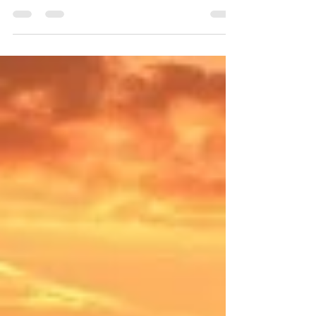
Hledáte zaručené sluníčko? To nikde nenajdete.
Ale jsou určitá místa, která si užívají více slunce
než jiná. Zjistěte více o nejlepších...