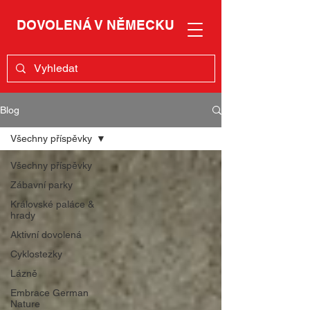
DOVOLENÁ V NĚMECKU
Blog
Všechny příspěvky
Všechny příspěvky
Zábavní parky
Královské paláce &
hrady
Aktivní dovolená
Cyklostezky
Lázně
Embrace German
Nature