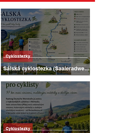
Cyklostezky
Sálská cyklostezka (Saaleradweg):
403 kilometrů hradů, vinic a
říčních scenérií
Cyklostezky