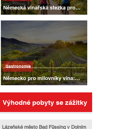
Německá vinařská stezka pro
cyklisty
Gastronomie
Německo pro milovníky vína:
nejkrásnější vinařské oblasti,
stezky a města
Výhodné pobyty se zážitky
Lázeňské město Bad Füssing v Dolním