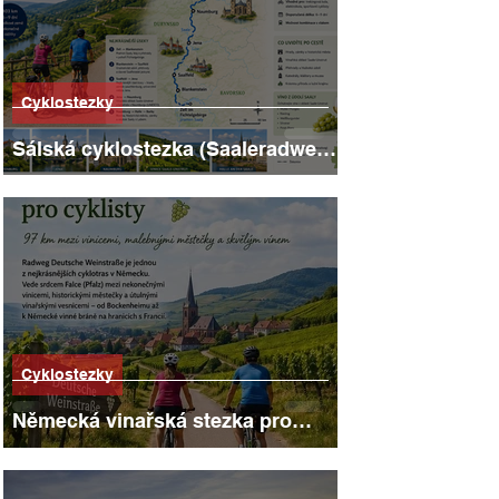
Cyklostezky
Sálská cyklostezka (Saaleradweg):
403 kilometrů hradů, vinic a
říčních scenérií
Cyklostezky
Německá vinařská stezka pro
cyklisty