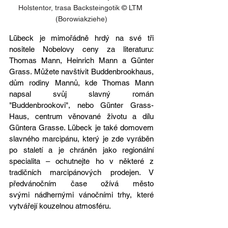
Holstentor, trasa Backsteingotik © LTM 
(Borowiakziehe)
Lübeck je mimořádně hrdý na své tři 
nositele Nobelovy ceny za literaturu: 
Thomas Mann, Heinrich Mann a Günter 
Grass. Můžete navštívit Buddenbrookhaus, 
dům rodiny Mannů, kde Thomas Mann 
napsal svůj slavný román 
"Buddenbrookovi", nebo Günter Grass-
Haus, centrum věnované životu a dílu 
Güntera Grasse. Lübeck je také domovem 
slavného marcipánu, který je zde vyráběn 
po staletí a je chráněn jako regionální 
specialita – ochutnejte ho v některé z 
tradičních marcipánových prodejen. V 
předvánočním čase ožívá město 
svými nádhernými vánočními trhy, které 
vytvářejí kouzelnou atmosféru.