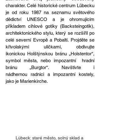
charakter. Celé historické centrum Lübecku 
je od roku 1987 na seznamu světového 
dědictví UNESCO a je ohromujícím 
příkladem cihlové gotiky (Backsteingotik), 
architektonického stylu, který se rozšířil po 
celé severní Evropě a Pobaltí. Projděte se 
křivolakými uličkami, obdivujte 
ikonickou Holštýnskou bránu „Holstentor“, 
symbol města, nebo impozantní  hradní 
bránu „Burgtor“. Navštivte i 
nádhernou radnici a impozantní kostely, 
jako je Marienkirche.
Lübeck: staré město, solný sklad a 