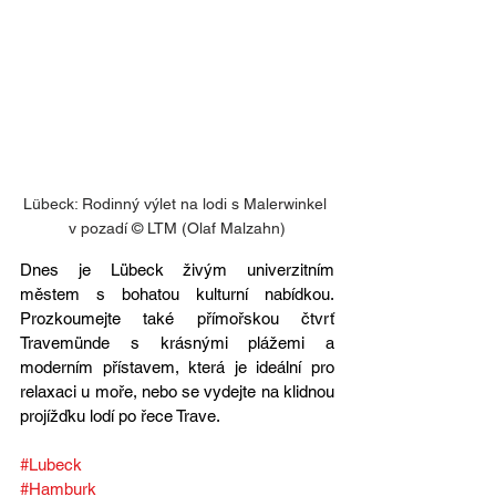
Lübeck: Rodinný výlet na lodi s Malerwinkel 
v pozadí © LTM (Olaf Malzahn)
Dnes je Lübeck živým univerzitním 
městem s bohatou kulturní nabídkou. 
Prozkoumejte také přímořskou čtvrť 
Travemünde s krásnými plážemi a 
moderním přístavem, která je ideální pro 
relaxaci u moře, nebo se vydejte na klidnou 
projížďku lodí po řece Trave.
#Lubeck
#Hamburk