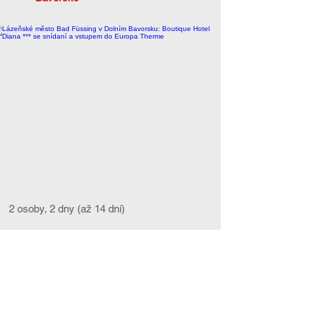
2 osoby, 2 dny (až 14 dní)
>> zobrazit pobyt
3 355 Kč
Wellness dovolená u Hamburku: 5* Hotel