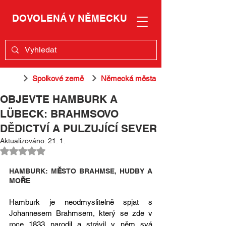
DOVOLENÁ V NĚMECKU
Spolkové země
Německá města
OBJEVTE HAMBURK A
LÜBECK: BRAHMSOVO
DĚDICTVÍ A PULZUJÍCÍ SEVER
Aktualizováno:
21. 1.
Hodnoceno NaN z 5 hvězdiček.
HAMBURK: M
Ě
STO BRAHMSE, HUDBY A 
MO
Ř
E
Hamburk je neodmyslitelně spjat s 
Johannesem Brahmsem, který se zde v 
roce 1833 narodil a strávil v něm svá 