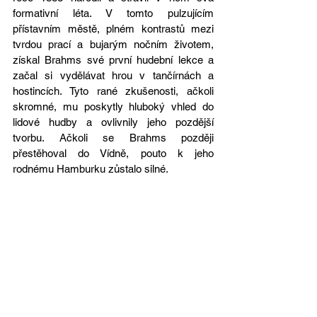
formativní léta. V tomto pulzujícím 
přístavním městě, plném kontrastů mezi 
tvrdou prací a bujarým nočním životem, 
získal Brahms své první hudební lekce a 
začal si vydělávat hrou v tančírnách a 
hostincích. Tyto rané zkušenosti, ačkoli 
skromné, mu poskytly hluboký vhled do 
lidové hudby a ovlivnily jeho pozdější 
tvorbu. Ačkoli se Brahms později 
přestěhoval do Vídně, pouto k jeho 
rodnému Hamburku zůstalo silné.