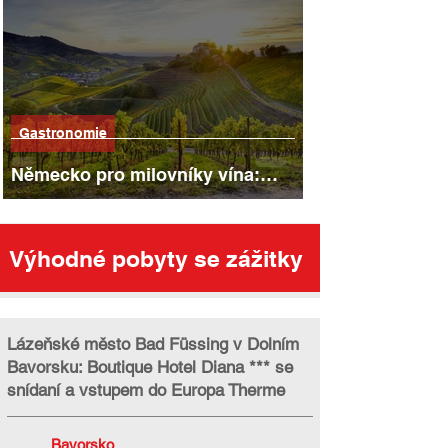
Gastronomie
Německo pro milovníky vína:
nejkrásnější vinařské oblasti,
stezky a města
Výhodné pobyty se zážitky
Lázeňské město Bad Füssing v Dolním
Bavorsku: Boutique Hotel Diana *** se
snídaní a vstupem do Europa Therme
Bavorsko