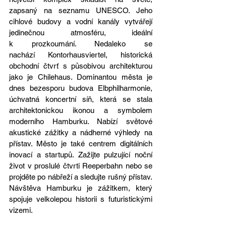
zapsaný na seznamu UNESCO. Jeho 
cihlové budovy a vodní kanály vytvářejí 
jedinečnou atmosféru, ideální 
k prozkoumání. Nedaleko se 
nachází Kontorhausviertel, historická 
obchodní čtvrť s působivou architekturou 
jako je Chilehaus. Dominantou města je 
dnes bezesporu budova Elbphilharmonie, 
úchvatná koncertní síň, která se stala 
architektonickou ikonou a symbolem 
moderního Hamburku. Nabízí světové 
akustické zážitky a nádherné výhledy na 
přístav. Město je také centrem digitálních 
inovací a startupů. Zažijte pulzující noční 
život v proslulé čtvrti Reeperbahn nebo se 
projděte po nábřeží a sledujte rušný přístav. 
Návštěva Hamburku je zážitkem, který 
spojuje velkolepou historii s futuristickými 
vizemi.