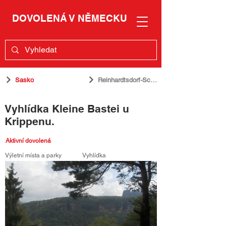
DOVOLENÁ V NĚMECKU
Sasko
Reinhardtsdorf-Schöna
Vyhlídka Kleine Bastei u
Krippenu.
Aktivní dovolená
Výletní místa a parky
Vyhlídka