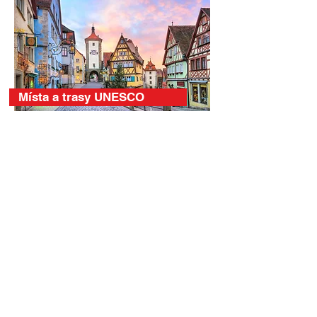
Místa a trasy UNESCO
Královské paláce a hrady