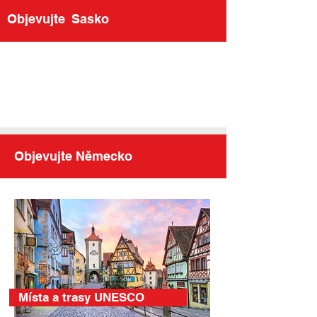
Objevujte
Sasko
Objevujte Německo
Místa a trasy UNESCO