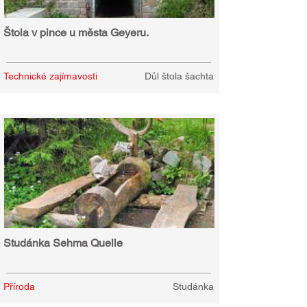
Štola v pince u města Geyeru.
Technické zajímavosti
Důl štola šachta
Studánka Sehma Quelle
Příroda
Studánka