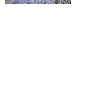
Královské paláce a hrady
Německá muzea