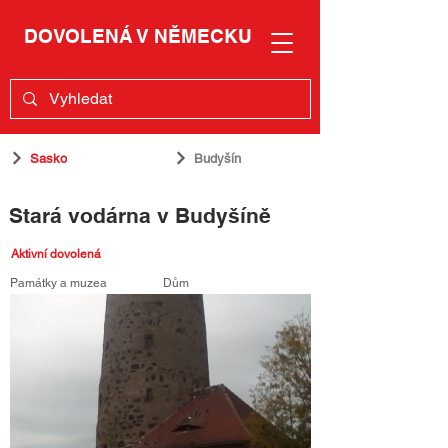
DOVOLENÁ V NĚMECKU
Sasko
Budyšín
Stará vodárna v Budyšíně
Aktivní dovolená
Památky a muzea
Dům