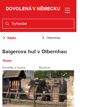
DOVOLENÁ V NĚMECKU
Sasko
Olbernhau
Saigerova huť v Olbernhau
Muzea
Památky a muzea
Muzeum