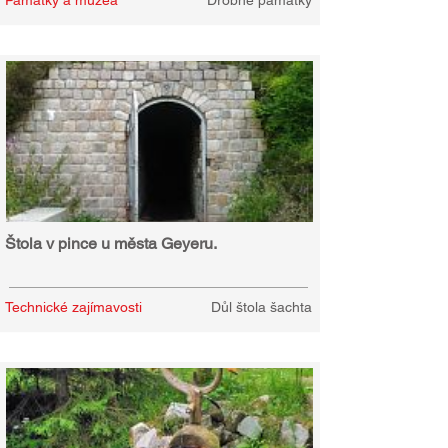
Památky a muzea
Drobné památky
Štola v pince u města Geyeru.
Technické zajímavosti
Důl štola šachta