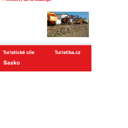
Turistické cíle
Turistika.cz
Sasko