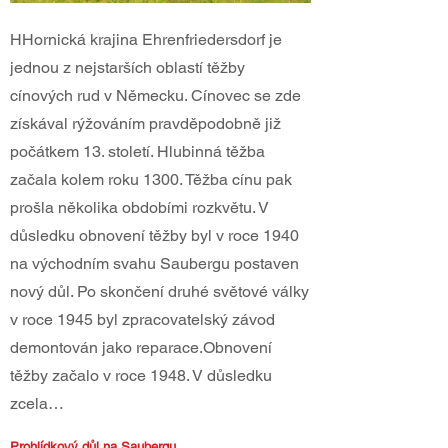
HHornická krajina Ehrenfriedersdorf je
jednou z nejstarších oblastí těžby
cínových rud v Německu. Cínovec se zde
získával rýžováním pravděpodobně již
počátkem 13. století. Hlubinná těžba
začala kolem roku 1300. Těžba cínu pak
prošla několika obdobími rozkvětu. V
důsledku obnovení těžby byl v roce 1940
na východním svahu Saubergu postaven
nový důl. Po skončení druhé světové války
v roce 1945 byl zpracovatelský závod
demontován jako reparace.Obnovení
těžby začalo v roce 1948. V důsledku
zcela…
Prohlídkový důl na Saubergu.