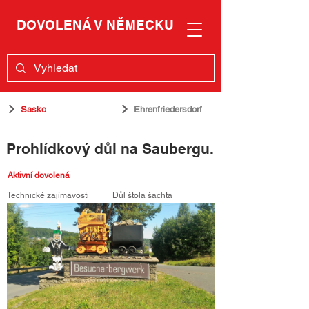
DOVOLENÁ V NĚMECKU
Sasko
Ehrenfriedersdorf
Prohlídkový důl na Saubergu.
Aktivní dovolená
Technické zajímavosti
Důl štola šachta