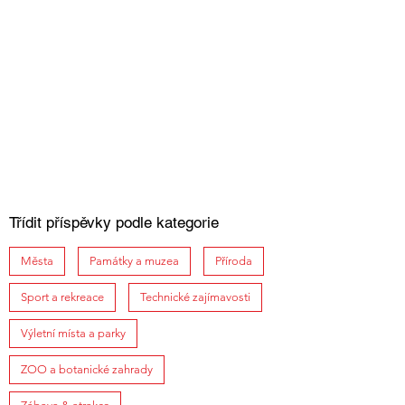
Třídit příspěvky podle kategorie
Města
Památky a muzea
Příroda
Sport a rekreace
Technické zajímavosti
Výletní místa a parky
ZOO a botanické zahrady