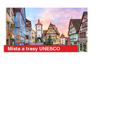
Místa a trasy UNESCO
Královské paláce a hrady