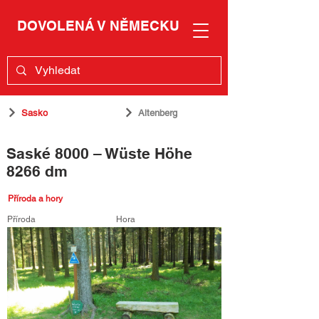
DOVOLENÁ V NĚMECKU
Sasko
Altenberg
Saské 8000 – Wüste Höhe
8266 dm
Příroda a hory
Příroda
Hora