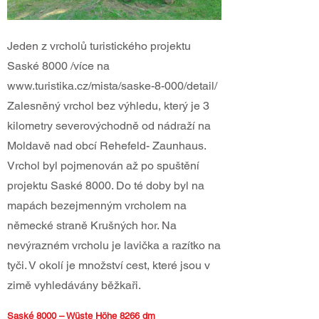
Jeden z vrcholů turistického projektu
Saské 8000 /více na
www.turistika.cz/mista/saske-8-000/detail/
Zalesněný vrchol bez výhledu, který je 3
kilometry severovýchodně od nádraží na
Moldavě nad obcí Rehefeld- Zaunhaus.
Vrchol byl pojmenován až po spuštění
projektu Saské 8000. Do té doby byl na
mapách bezejmenným vrcholem na
německé straně Krušných hor. Na
nevýrazném vrcholu je lavička a razítko na
tyči. V okolí je množství cest, které jsou v
zimě vyhledávány běžkaři.
Saské 8000 – Wüste Höhe 8266 dm