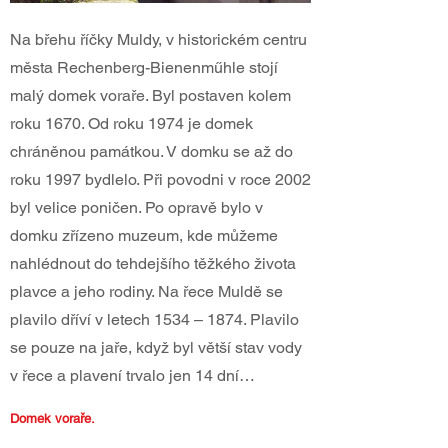
Na břehu říčky Muldy, v historickém centru
města Rechenberg-Bienenműhle stojí
malý domek voraře. Byl postaven kolem
roku 1670. Od roku 1974 je domek
chráněnou památkou. V domku se až do
roku 1997 bydlelo. Při povodni v roce 2002
byl velice poničen. Po opravě bylo v
domku zřízeno muzeum, kde můžeme
nahlédnout do tehdejšího těžkého života
plavce a jeho rodiny. Na řece Muldě se
plavilo dříví v letech 1534 – 1874. Plavilo
se pouze na jaře, když byl větší stav vody
v řece a plavení trvalo jen 14 dní…
Domek voraře.