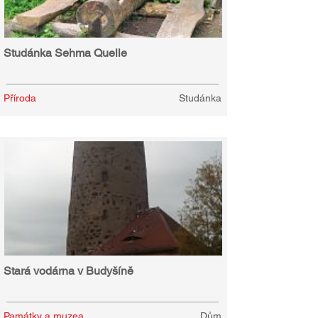
Studánka Sehma Quelle
Příroda
Studánka
Stará vodárna v Budyšíně
Památky a muzea
Dům