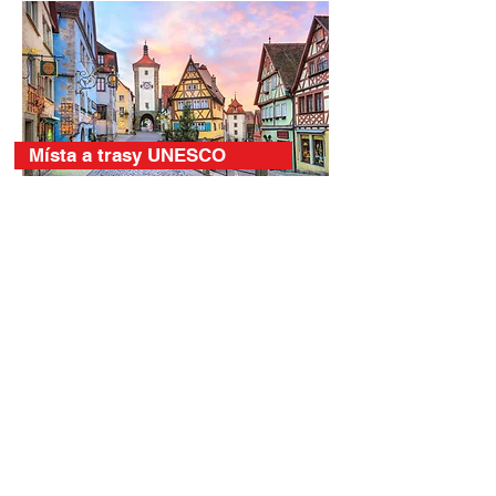
Místa a trasy UNESCO
Královské paláce a hrady