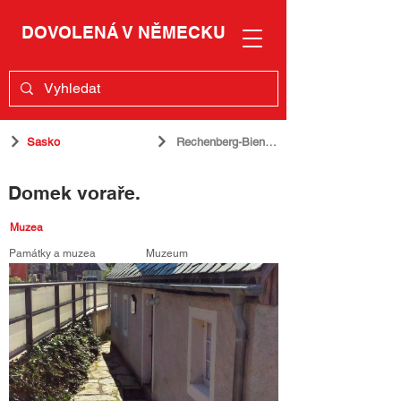
DOVOLENÁ V NĚMECKU
Sasko
Rechenberg-Bienenmühle
Domek voraře.
Muzea
Památky a muzea
Muzeum