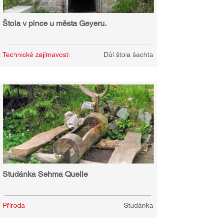
Štola v pince u města Geyeru.
Technické zajímavosti
Důl štola šachta
Studánka Sehma Quelle
Příroda
Studánka