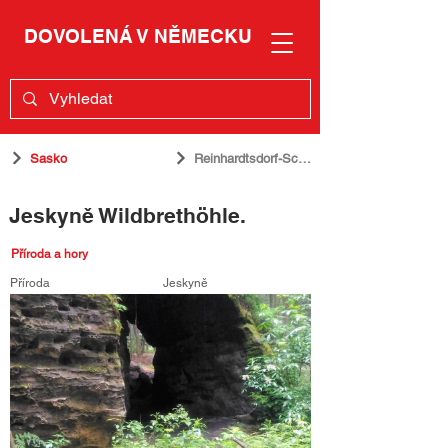
DOVOLENÁ V NĚMECKU
Sasko
Reinhardtsdorf-Schöna
Jeskyně Wildbrethöhle.
Příroda a hory
Příroda
Jeskyně