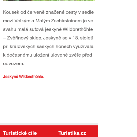
Kousek od červeně značené cesty v sedle
mezi Velkým a Malým Zschirsteinem je ve
svahu malá suťová jeskyně Wildbrethöhle
– Zvěřinový sklep. Jeskyně se v 18. století
při královských saských honech využívala
k dočasnému uložení ulovené zvěře před
odvozem.
Jeskyně Wildbrethöhle.
Turistické cíle
Turistika.cz