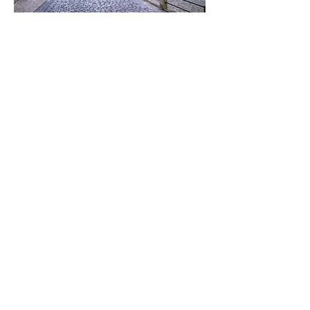
Královské paláce a hrady
Německá muzea