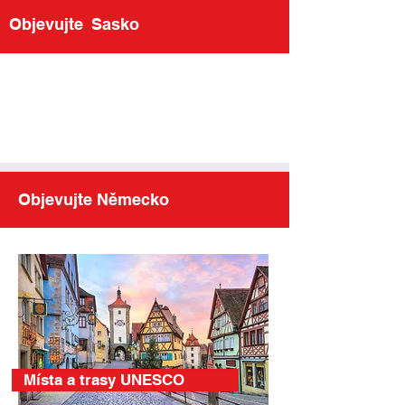
Objevujte
Sasko
Objevujte Německo
Místa a trasy UNESCO