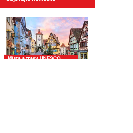
Místa a trasy UNESCO
Královské paláce a hrady