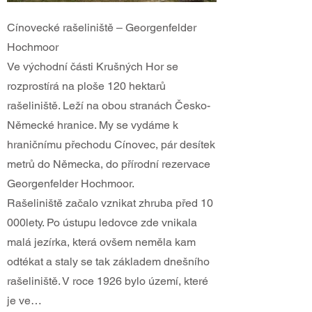
Cínovecké rašeliniště – Georgenfelder
Hochmoor
Ve východní části Krušných Hor se
rozprostírá na ploše 120 hektarů
rašeliniště. Leží na obou stranách Česko-
Německé hranice. My se vydáme k
hraničnímu přechodu Cínovec, pár desítek
metrů do Německa, do přírodní rezervace
Georgenfelder Hochmoor.
Rašeliniště začalo vznikat zhruba před 10
000lety. Po ústupu ledovce zde vnikala
malá jezírka, která ovšem neměla kam
odtékat a staly se tak základem dnešního
rašeliniště. V roce 1926 bylo území, které
je ve…