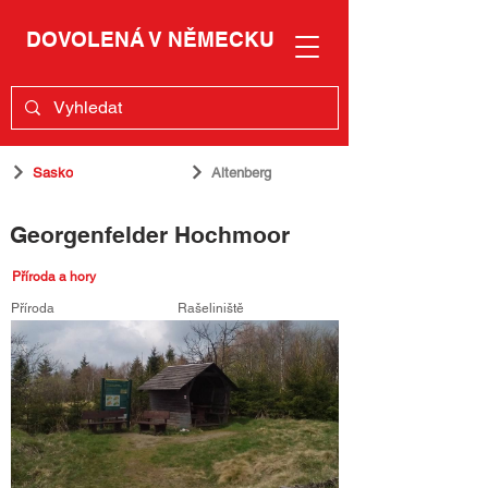
DOVOLENÁ V NĚMECKU
Sasko
Altenberg
Georgenfelder Hochmoor
Příroda a hory
Příroda
Rašeliniště