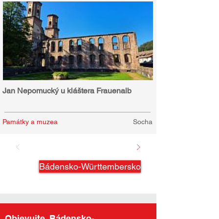
Jan Nepomucký u kláštera Frauenalb
Památky a muzea
Socha
Bádensko-Württembersko
Objevujte
Bádensko-