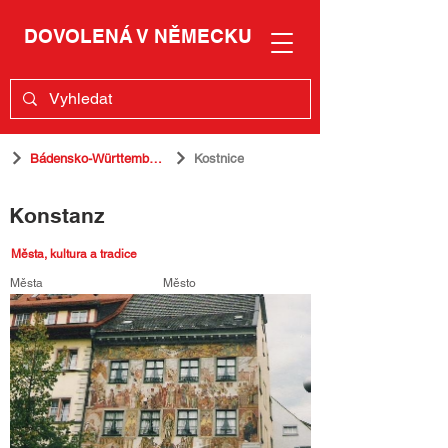
DOVOLENÁ V NĚMECKU
Bádensko-Württembersko
Kostnice
Konstanz
Města, kultura a tradice
Města
Město