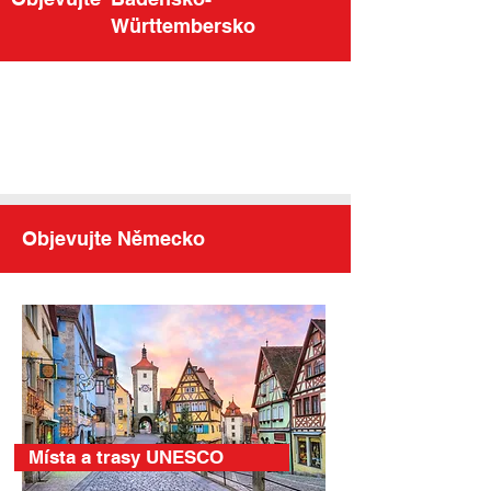
Württembersko
Objevujte Německo
Místa a trasy UNESCO