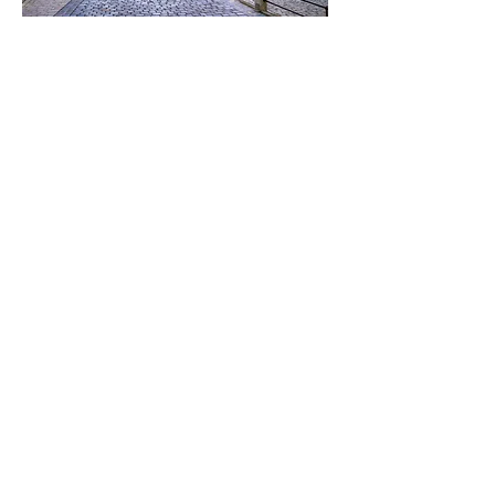
Královské paláce a hrady
Německá muzea