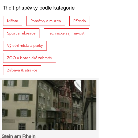
Třídit příspěvky podle kategorie
Města
Památky a muzea
Příroda
Sport a rekreace
Technické zajímavosti
Výletní místa a parky
ZOO a botanické zahrady
Zábava & atrakce
Stein am Rhein