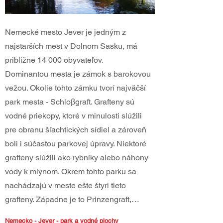
Nemecké mesto Jever je jedným z
najstarších mest v Dolnom Sasku, má
približne 14 000 obyvateľov.
Dominantou mesta je zámok s barokovou
vežou. Okolie tohto zámku tvorí najväčší
park mesta - Schloβgraft. Grafteny sú
vodné priekopy, ktoré v minulosti slúžili
pre obranu šľachtických sídiel a zároveň
boli i súčasťou parkovej úpravy. Niektoré
grafteny slúžili ako rybníky alebo náhony
vody k mlynom. Okrem tohto parku sa
nachádzajú v meste ešte štyri tieto
grafteny. Západne je to Prinzengraft,…
Nemecko - Jever - park a vodné plochy