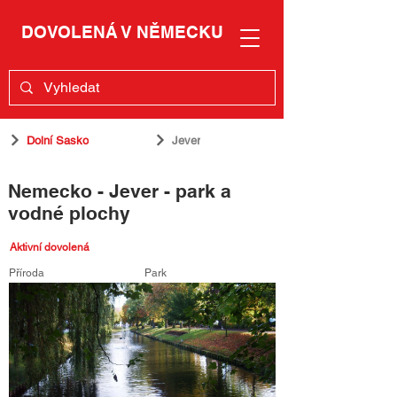
DOVOLENÁ V NĚMECKU
Dolní Sasko
Jever
Nemecko - Jever - park a
vodné plochy
Aktivní dovolená
Příroda
Park