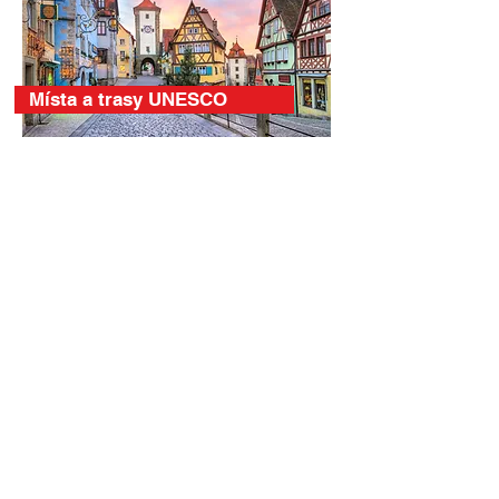
Místa a trasy UNESCO
Královské paláce a hrady