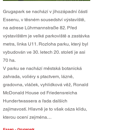
Grugapark se nachází v jihozápadní části
Essenu, v těsném sousedství výstaviště,
na adrese Lührmannstraße 82. Před
výstavištěm je velké parkoviště a zastávka
metra, linka U11. Rozloha parku, který byl
vybudován ve 30. letech 20. století je asi
70 ha.
V parku se nachází městská botanická
zahrada, voliéry s ptactvem, lázně,
gradovna, vláček, vyhlídková věž, Ronald
McDonald House od Friedensreicha
Hundertwassera a řada dalších
zajímavostí. Hlavně je to však oáza klidu,
kterou ocení zejména…
Essen - Grugapark