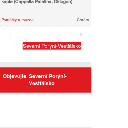
kaple (Cappella Palatina, Oktogon)
Památky a muzea
Chrám
Severní Porýní-Vestfálsko
Objevujte
Severní Porýní-
Vestfálsko