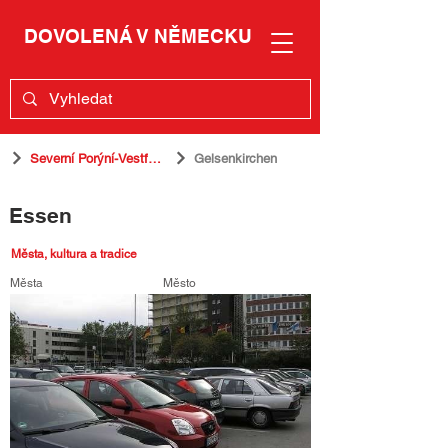
DOVOLENÁ V NĚMECKU
Severní Porýní-Vestfálsko
Gelsenkirchen
Essen
Města, kultura a tradice
Města
Město