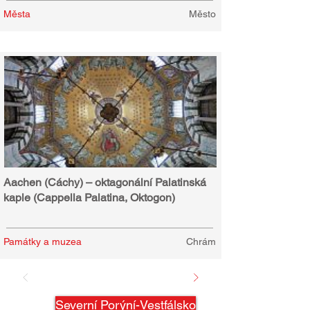
Města
Město
Aachen (Cáchy) – oktagonální Palatinská
kaple (Cappella Palatina, Oktogon)
Památky a muzea
Chrám
Severní Porýní-Vestfálsko