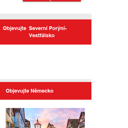
Objevujte
Severní Porýní-
Vestfálsko
Objevujte Německo