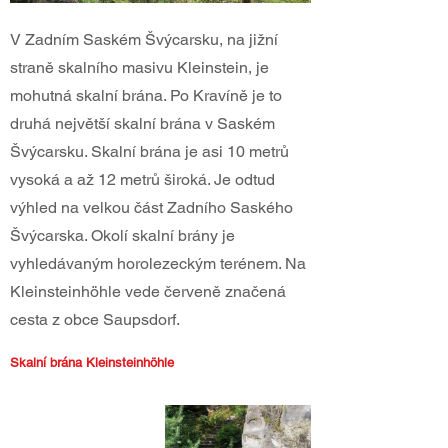
V Zadním Saském Švýcarsku, na jižní
straně skalního masivu Kleinstein, je
mohutná skalní brána. Po Kravíně je to
druhá největší skalní brána v Saském
Švýcarsku. Skalní brána je asi 10 metrů
vysoká a až 12 metrů široká. Je odtud
výhled na velkou část Zadního Saského
Švýcarska. Okolí skalní brány je
vyhledávaným horolezeckým terénem. Na
Kleinsteinhöhle vede červeně značená
cesta z obce Saupsdorf.
Skalní brána Kleinsteinhöhle