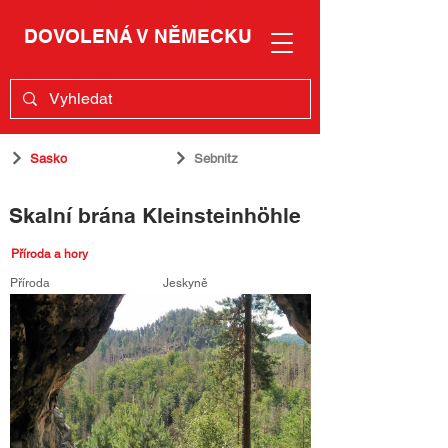
DOVOLENÁ V NĚMECKU
Sasko
Sebnitz
Skalní brána Kleinsteinhöhle
Příroda a hory
Příroda
Jeskyně