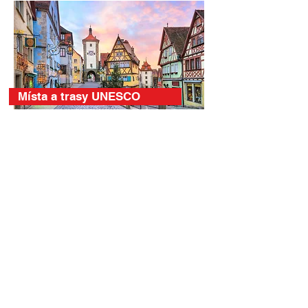
Místa a trasy UNESCO
Královské paláce a hrady