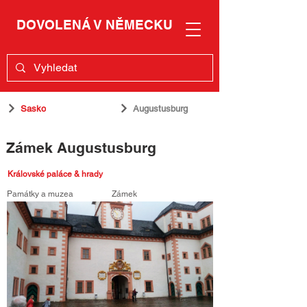
DOVOLENÁ V NĚMECKU
Sasko
Augustusburg
Zámek Augustusburg
Královské paláce & hrady
Památky a muzea
Zámek