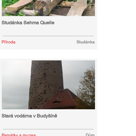
Studánka Sehma Quelle
Příroda
Studánka
Stará vodárna v Budyšíně
Památky a muzea
Dům