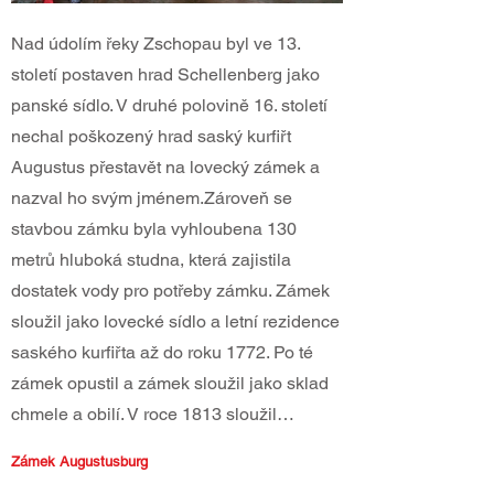
Nad údolím řeky Zschopau byl ve 13.
století postaven hrad Schellenberg jako
panské sídlo. V druhé polovině 16. století
nechal poškozený hrad saský kurfiřt
Augustus přestavět na lovecký zámek a
nazval ho svým jménem.Zároveň se
stavbou zámku byla vyhloubena 130
metrů hluboká studna, která zajistila
dostatek vody pro potřeby zámku. Zámek
sloužil jako lovecké sídlo a letní rezidence
saského kurfiřta až do roku 1772. Po té
zámek opustil a zámek sloužil jako sklad
chmele a obilí. V roce 1813 sloužil…
Zámek Augustusburg