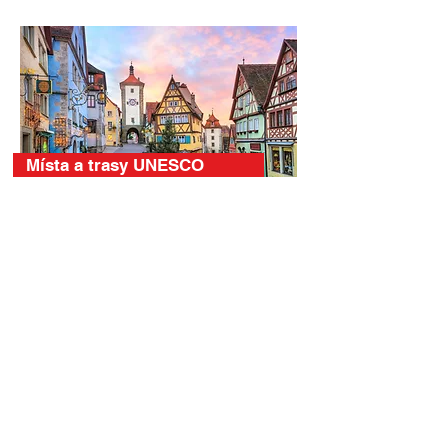
Místa a trasy UNESCO
Královské paláce a hrady