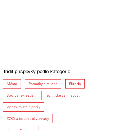
Třídit příspěvky podle kategorie
Města
Památky a muzea
Příroda
Sport a rekreace
Technické zajímavosti
Výletní místa a parky
ZOO a botanické zahrady