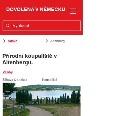
DOVOLENÁ V NĚMECKU
Sasko
Altenberg
Přírodní koupaliště v
Altenbergu.
Zážitky
Zábava & atrakce
Koupaliště