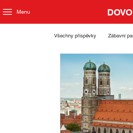
DOVO
Menu
Všechny příspěvky
Zábavní pa
Lázně
Embrace German 
TOP 100 Německa
Příro
Gastronomie
Johann Seb
Cestování za hudbou
Udr