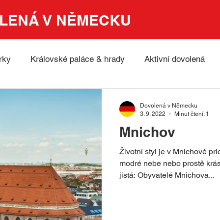
LENÁ V NĚMECKU
rky
Královské paláce & hrady
Aktivní dovolená
Nature
UNESCO
Města, kultura a tradice
Muz
Dovolená v Německu
3. 9. 2022
Minut čtení: 1
Mnichov
da a hory
Advent & Vánoční trhy Německo
Pěší tra
Životní styl je v Mnichově pri
modré nebe nebo prostě krás
jistá: Obyvatelé Mnichova...
astian Bach
Významné akce v Německu
Německá 
žitelná dovolená