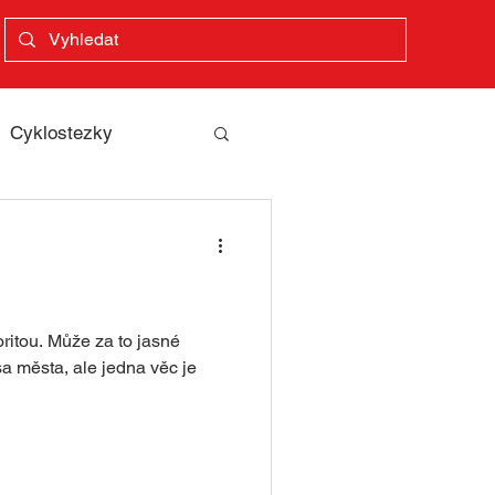
Cyklostezky
ea
sy
Zážitky
oritou. Může za to jasné
a města, ale jedna věc je
pohádková stezka