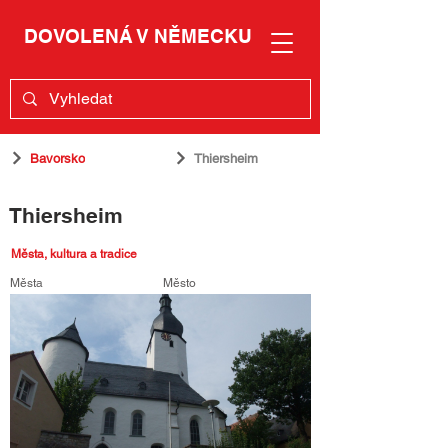
DOVOLENÁ V NĚMECKU
Bavorsko
Thiersheim
Thiersheim
Města, kultura a tradice
Města
Město