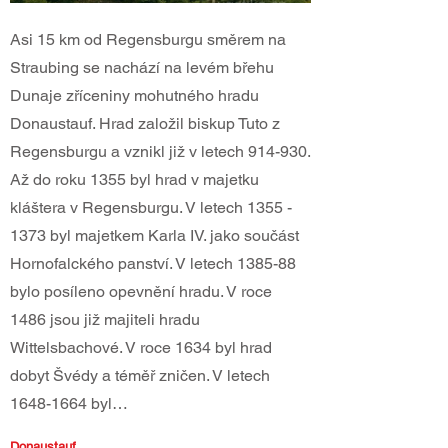
Asi 15 km od Regensburgu směrem na
Straubing se nachází na levém břehu
Dunaje zříceniny mohutného hradu
Donaustauf. Hrad založil biskup Tuto z
Regensburgu a vznikl již v letech 914-930.
Až do roku 1355 byl hrad v majetku
kláštera v Regensburgu. V letech
1355 -
1373
byl majetkem Karla IV. jako součást
Hornofalckého panství. V letech 1385-88
bylo posíleno opevnění hradu. V roce
1486 jsou již majiteli hradu
Wittelsbachové. V roce 1634 byl hrad
dobyt Švédy a téměř zničen. V letech
1648-1664
byl…
Donaustauf