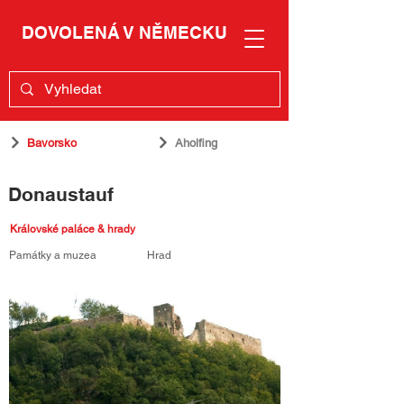
DOVOLENÁ V NĚMECKU
Bavorsko
Aholfing
Donaustauf
Královské paláce & hrady
Památky a muzea
Hrad