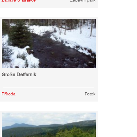
Zábava & atrakce
Zábavní park
Große Deffernik
Příroda
Potok