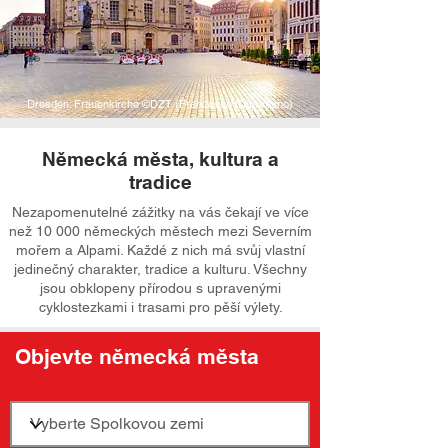
Dresden: Frauenkirche ©DZT (Francesco Carovillano)
Německá města, kultura a
tradice
Nezapomenutelné zážitky na vás čekají ve více
než 10 000 německých městech mezi Severním
mořem a Alpami. Každé z nich má svůj vlastní
jedinečný charakter, tradice a kulturu. Všechny
jsou obklopeny přírodou s upravenými
cyklostezkami i trasami pro pěší výlety.
Objevte německá města