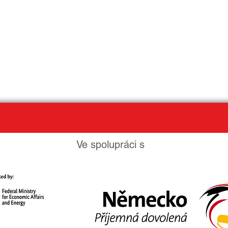
Cestování za hudbou
Udržitelná dovolená
Ve spolupráci s