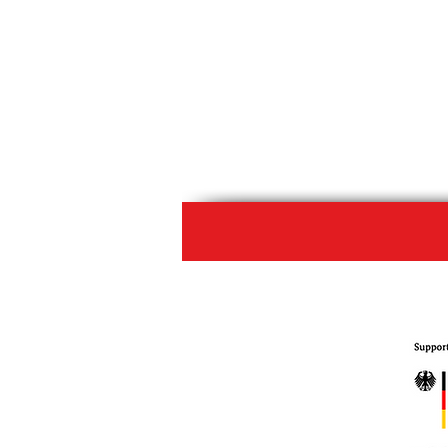
Německá pohádková stezka