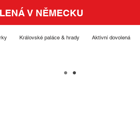
LENÁ V NĚMECKU
rky
Královské paláce & hrady
Aktivní dovolená
Embrace German Nature
UNESCO
Muzea
TOP 100 Německa
Příroda a hory
ko
Pěší trasy
Zážitky
Gastronomie
ýznamné akce v Německu