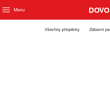
DOVO
Menu
Všechny příspěvky
Zábavní pa
Cyklostezky
Lázně
Města, kultura a tradice
Advent & Vánoční trhy Němec
Johann Sebastian Bach
V